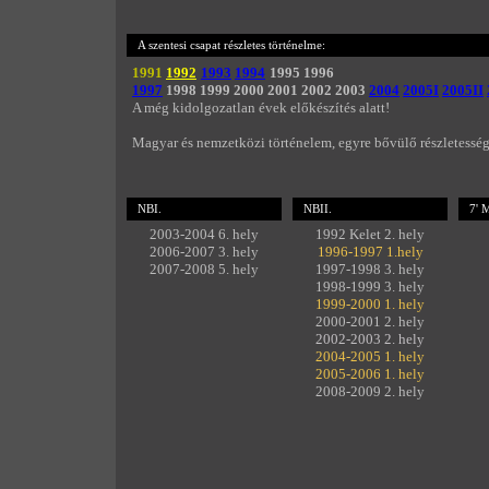
A szentesi csapat részletes történelme:
1991
1992
1993
1994
1995 1996
1997
1998 1999 2000 2001 2002 2003
2004
2005I
2005II
A még kidolgozatlan évek előkészítés alatt!
Magyar és nemzetközi történelem, egyre bővülő részletessé
NBI.
NBII.
7' 
2003-2004 6. hely
1992 Kelet 2. hely
2006-2007 3. hely
1996-1997 1.hely
2007-2008 5. hely
1997-1998 3. hely
1998-1999 3. hely
1999-2000 1. hely
2000-2001 2. hely
2002-2003 2. hely
2004-2005 1. hely
2005-2006 1. hely
2008-2009 2. hely