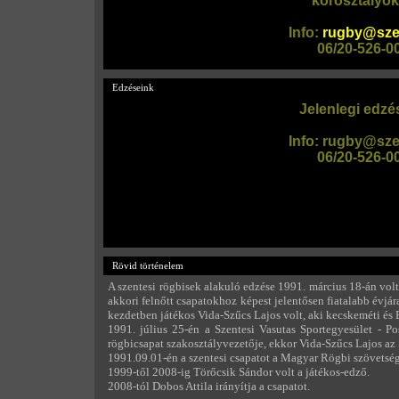
korosztályok
Info:
rugby@sze
06/20-526-0
Edzéseink
Jelenlegi edzé
Info:
rugby@sze
06/20-526-0
Rövid történelem
A szentesi rögbisek alakuló edzése 1991. március 18-án volt
akkori felnőtt csapatokhoz képest jelentősen fiatalabb évjár
kezdetben játékos Vida-Szűcs Lajos volt, aki kecskeméti és 
1991. július 25-én a Szentesi Vasutas Sportegyesület - Po
rögbicsapat szakosztályvezetője, ekkor Vida-Szűcs Lajos az 
1991.09.01-én a szentesi csapatot a Magyar Rögbi szövetség 
1999-től 2008-ig Törőcsik Sándor volt a játékos-edző.
2008-tól Dobos Attila irányítja a csapatot.